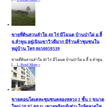
ขายที่ดินสวนลำใย 40 ไร่ มีโฉนด บ้านป่าไผ่ อ.ลี้
จ.ลำพูน อยู่เนินเขาวิวดีมาก มีร้านค้าชุมชนใน
หมู่บ้าน โทร 0650059539
ขายที่ดินสวนลำใย 40 ไร่ มีโฉนด บ้านป่าไผ่ อ.ลี้ จ.ลำพูน
[…]
...Read More »
ขายคอนโดเคหะชุมชนคลองหลวง 3 ชั้น 1 ขนาด
ใหญ่ 50.87 ตร.ม. (ขายพร้อมผู้เช่า) ใกล้ตลาดไท