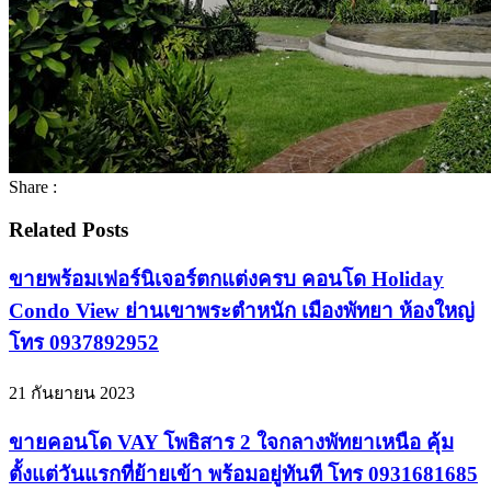
Share :
Related Posts
ขายพร้อมเฟอร์นิเจอร์ตกแต่งครบ คอนโด Holiday
Condo View ย่านเขาพระตำหนัก เมืองพัทยา ห้องใหญ่
โทร 0937892952
21 กันยายน 2023
ขายคอนโด VAY โพธิสาร 2 ใจกลางพัทยาเหนือ คุ้ม
ตั้งแต่วันแรกที่ย้ายเข้า พร้อมอยู่ทันที โทร 0931681685