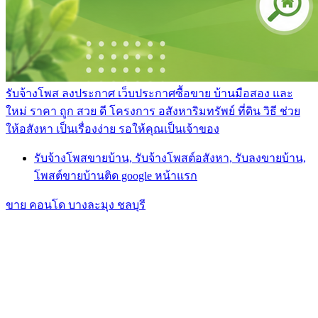
รับจ้างโพส ลงประกาศ เว็บประกาศซื้อขาย บ้านมือสอง และ
ใหม่ ราคา ถูก สวย ดี โครงการ อสังหาริมทรัพย์ ที่ดิน วิธี ช่วย
ให้อสังหา เป็นเรื่องง่าย รอให้คุณเป็นเจ้าของ
รับจ้างโพสขายบ้าน, รับจ้างโพสต์อสังหา, รับลงขายบ้าน,
โพสต์ขายบ้านติด google หน้าแรก
ขาย คอนโด บางละมุง ชลบุรี