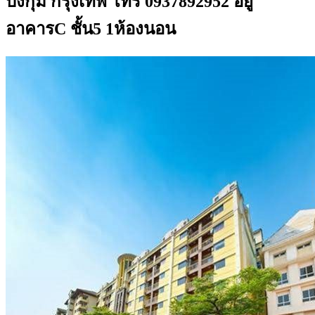
บึงกุ่ม กรุงเทพ โทร 0937892952 อยู่
อาคารC ชั้น5 1ห้องนอน