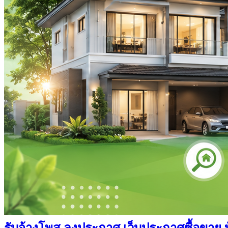
รับจ้างโพส ลงประกาศ เว็บประกาศซื้อขาย บ้า