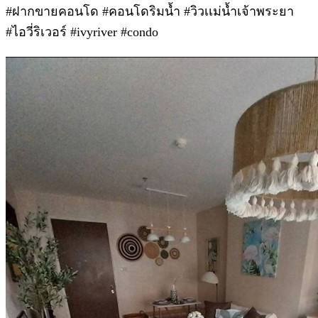
#ฝากขายคอนโด #คอนโดริมน้ำ #วิวเเม่น้ำเจ้าพระยา
#ไอวี่ริเวอร์ #ivyriver #condo