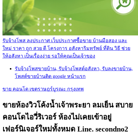
รับจ้างโพส ลงประกาศ เว็บประกาศซื้อขาย บ้านมือสอง และ
ใหม่ ราคา ถูก สวย ดี โครงการ อสังหาริมทรัพย์ ที่ดิน วิธี ช่วย
ให้อสังหา เป็นเรื่องง่าย รอให้คุณเป็นเจ้าของ
รับจ้างโพสขายบ้าน, รับจ้างโพสต์อสังหา, รับลงขายบ้าน,
โพสต์ขายบ้านติด google หน้าแรก
ขาย คอนโด เขตราษฎร์บูรณะ กรุงเทพ
ขายห้องวิวโค้งน้ำเจ้าพระยา ลมเย็น สบาย
คอนโดไอวี่ริเวอร์ ห้องไม่เคยเข้าอยู่
เฟอร์นิเจอร์ใหม่ทั้งหมด Line. secondno2