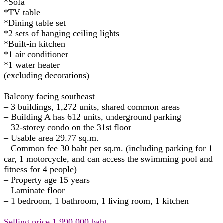
*Sofa
*TV table
*Dining table set
*2 sets of hanging ceiling lights
*Built-in kitchen
*1 air conditioner
*1 water heater
(excluding decorations)
Balcony facing southeast
– 3 buildings, 1,272 units, shared common areas
– Building A has 612 units, underground parking
– 32-storey condo on the 31st floor
– Usable area 29.77 sq.m.
– Common fee 30 baht per sq.m. (including parking for 1
car, 1 motorcycle, and can access the swimming pool and
fitness for 4 people)
– Property age 15 years
– Laminate floor
– 1 bedroom, 1 bathroom, 1 living room, 1 kitchen
Selling price 1,990,000 baht