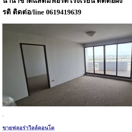
นานาชาติแสตมฟอร์ดโรงเรียน ติดต่อผึ้ง
รติ ติดต่อ/line 0619419639
.
ขายฟลอร่าวิลล์คอนโด