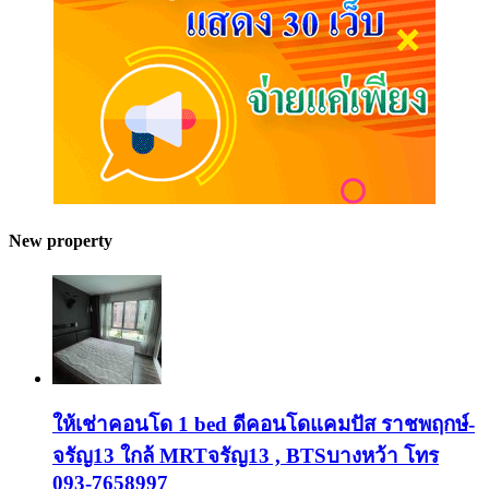
New property
ให้เช่าคอนโด 1 bed ดีคอนโดแคมปัส ราชพฤกษ์-
จรัญ13 ใกล้ MRTจรัญ13 , BTSบางหว้า โทร
093-7658997