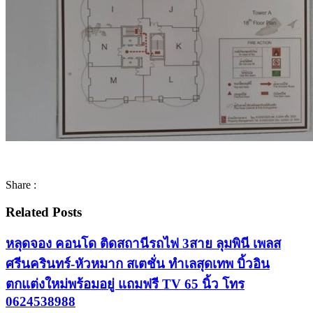
Share :
Related Posts
หลุดจอง คอนโด ติดสถานีรถไฟ 3สาย ลุมพินี เพลส
ศรีนครินทร์-หัวหมาก สเตชั่น ทำเลสุดเทพ บิ้วอิน
ตกแต่งใหม่พร้อมอยู่ แถมฟรี TV 65 นิ้ว โทร
0624538988