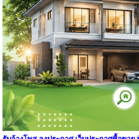
รับจ้างโพส ลงประกาศ เว็บประกาศซื้อขาย บ้า