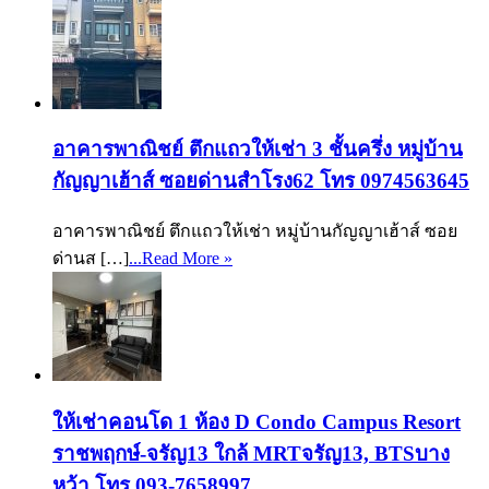
อาคารพาณิชย์ ตึกแถวให้เช่า 3 ชั้นครึ่ง หมู่บ้าน
กัญญาเฮ้าส์ ซอยด่านสำโรง62 โทร 0974563645
อาคารพาณิชย์ ตึกแถวให้เช่า หมู่บ้านกัญญาเฮ้าส์ ซอย
ด่านส […]
...Read More »
ให้เช่าคอนโด 1 ห้อง D Condo Campus Resort
ราชพฤกษ์-จรัญ13 ใกล้ MRTจรัญ13, BTSบาง
หว้า โทร 093-7658997