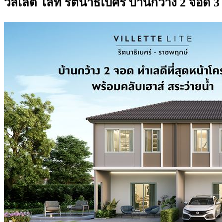
วิลเลต ไลท์ รัตนาธิเบศร์ บ้านกว้าง 2 จอด 