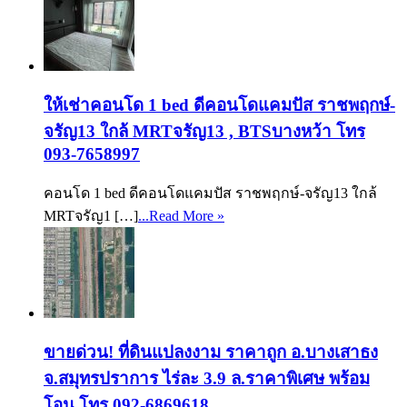
ให้เช่าคอนโด 1 bed ดีคอนโดแคมปัส ราชพฤกษ์-
จรัญ13 ใกล้ MRTจรัญ13 , BTSบางหว้า โทร
093-7658997
คอนโด 1 bed ดีคอนโดแคมปัส ราชพฤกษ์-จรัญ13 ใกล้
MRTจรัญ1 […]
...Read More »
ขายด่วน! ที่ดินแปลงงาม ราคาถูก อ.บางเสาธง
จ.สมุทรปราการ ไร่ละ 3.9 ล.ราคาพิเศษ พร้อม
โอน โทร 092-6869618