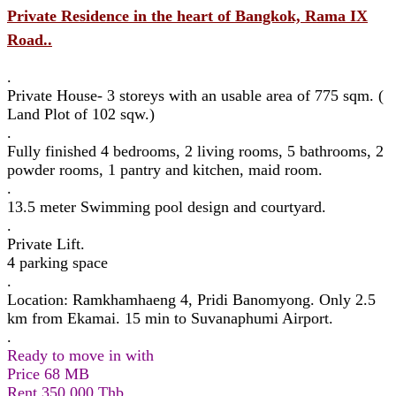
Private Residence in the heart of Bangkok, Rama IX
Road..
.
Private House- 3 storeys with an usable area of 775 sqm. (
Land Plot of 102 sqw.)
.
Fully finished 4 bedrooms, 2 living rooms, 5 bathrooms, 2
powder rooms, 1 pantry and kitchen, maid room.
.
13.5 meter Swimming pool design and courtyard.
.
Private Lift.
4 parking space
.
Location: Ramkhamhaeng 4, Pridi Banomyong. Only 2.5
km from Ekamai. 15 min to Suvanaphumi Airport.
.
Ready to move in with
Price 68 MB
Rent 350,000 Thb