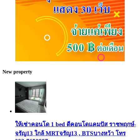
New property
ให้เช่าคอนโด 1 bed ดีคอนโดแคมปัส ราชพฤกษ์-
จรัญ13 ใกล้ MRTจรัญ13 , BTSบางหว้า โทร