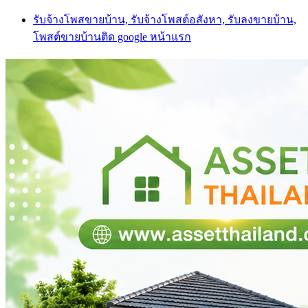
Skip
รับจ้างโพสขายบ้าน, รับจ้างโพสต์อสังหา, รับลงขายบ้าน,
to
โพสต์ขายบ้านติด google หน้าแรก
content