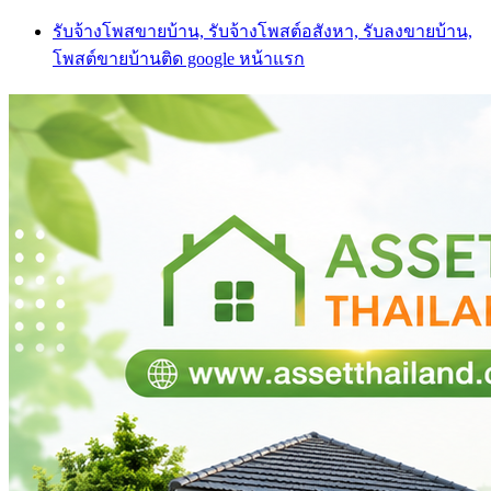
Skip
รับจ้างโพสขายบ้าน, รับจ้างโพสต์อสังหา, รับลงขายบ้าน,
to
โพสต์ขายบ้านติด google หน้าแรก
content