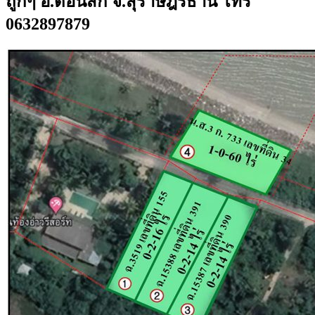
ถูกๆ อ.ดอนสัก จ.สุราษฎร์ธานี โทร
0632897879