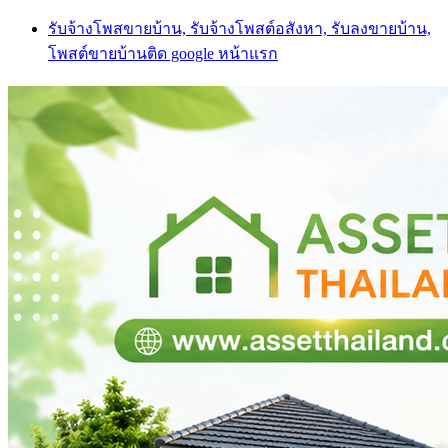
Skip
รับจ้างโพสขายบ้าน, รับจ้างโพสต์อสังหา, รับลงขายบ้าน,
to
โพสต์ขายบ้านติด google หน้าแรก
content