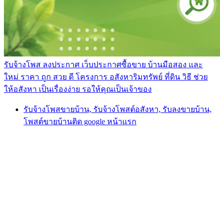
รับจ้างโพส ลงประกาศ เว็บประกาศซื้อขาย บ้านมือสอง และ
ใหม่ ราคา ถูก สวย ดี โครงการ อสังหาริมทรัพย์ ที่ดิน วิธี ช่วย
ให้อสังหา เป็นเรื่องง่าย รอให้คุณเป็นเจ้าของ
รับจ้างโพสขายบ้าน, รับจ้างโพสต์อสังหา, รับลงขายบ้าน,
โพสต์ขายบ้านติด google หน้าแรก