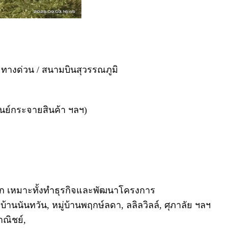
ทางด่วน / สนามบินสุวรรณภูมิ
ูนย์กระจายสินค้า ฯลฯ)
ก เหมาะทั้งทำธุรกิจและพัฒนาโครงการ
านนันทวัน, หมู่บ้านพฤกษ์ลดา, ลลิลวิลล์, ศุภาลัย ฯลฯ
ณิชย์,