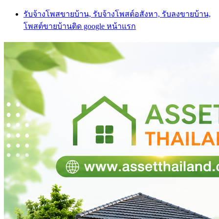
Skip
รับจ้างโพสขายบ้าน, รับจ้างโพสต์อสังหา, รับลงขายบ้าน,
to
โพสต์ขายบ้านติด google หน้าแรก
content