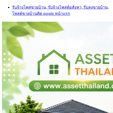
Skip
รับจ้างโพสขายบ้าน, รับจ้างโพสต์อสังหา, รับลงขายบ้าน,
to
โพสต์ขายบ้านติด google หน้าแรก
content