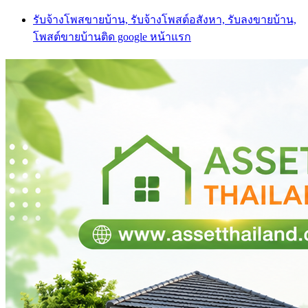
Skip
รับจ้างโพสขายบ้าน, รับจ้างโพสต์อสังหา, รับลงขายบ้าน,
to
โพสต์ขายบ้านติด google หน้าแรก
content