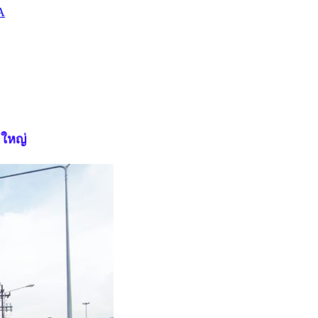
A
ดใหญ่