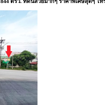
 844 ตรว. ที่ดินสวยมากๆ ราคาพิเศษสุดๆ โท