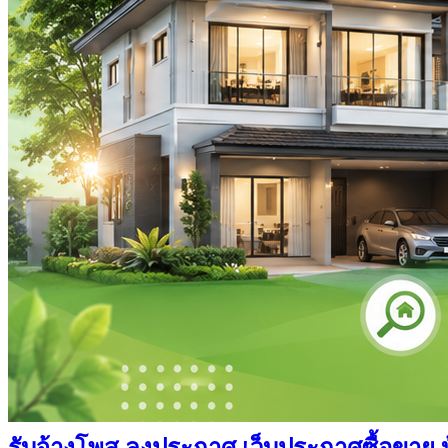
รับจ้างโพส ลงประกาศ เว็บประกาศซื้อขาย บ้า