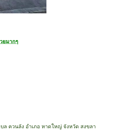
ินสวยมากๆ
 ตำบล ควนลัง อำเภอ หาดใหญ่ จังหวัด สงขลา