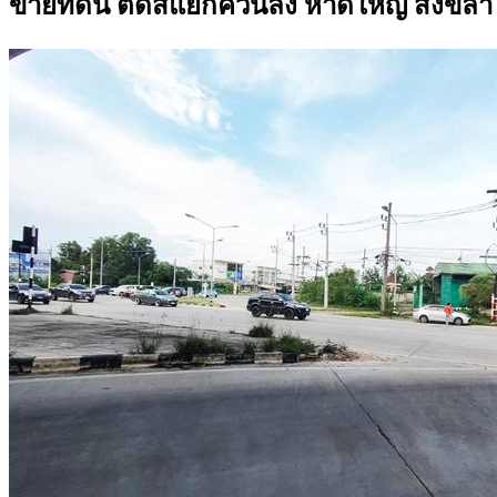
ขายที่ดิน ติดสี่แยกควนลัง หาดใหญ่ สงขลา