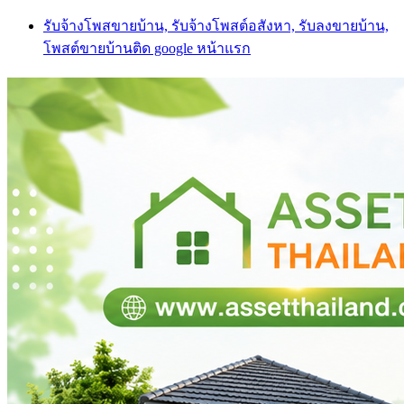
Skip
รับจ้างโพสขายบ้าน, รับจ้างโพสต์อสังหา, รับลงขายบ้าน,
to
โพสต์ขายบ้านติด google หน้าแรก
content