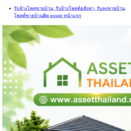
Skip
รับจ้างโพสขายบ้าน, รับจ้างโพสต์อสังหา, รับลงขายบ้าน,
to
โพสต์ขายบ้านติด google หน้าแรก
content