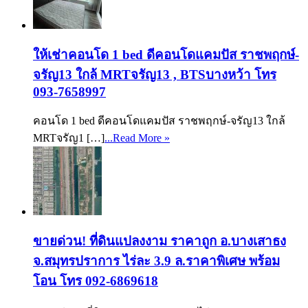
ให้เช่าคอนโด 1 bed ดีคอนโดแคมปัส ราชพฤกษ์-
จรัญ13 ใกล้ MRTจรัญ13 , BTSบางหว้า โทร
093-7658997
คอนโด 1 bed ดีคอนโดแคมปัส ราชพฤกษ์-จรัญ13 ใกล้
MRTจรัญ1 […]
...Read More »
ขายด่วน! ที่ดินแปลงงาม ราคาถูก อ.บางเสาธง
จ.สมุทรปราการ ไร่ละ 3.9 ล.ราคาพิเศษ พร้อม
โอน โทร 092-6869618