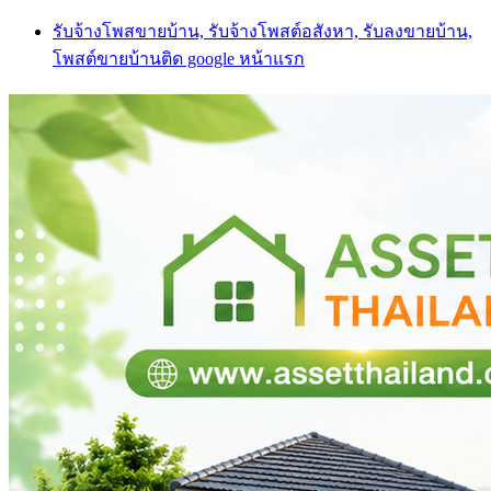
Skip
รับจ้างโพสขายบ้าน, รับจ้างโพสต์อสังหา, รับลงขายบ้าน,
to
โพสต์ขายบ้านติด google หน้าแรก
content