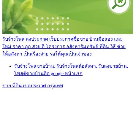
รับจ้างโพส ลงประกาศ เว็บประกาศซื้อขาย บ้านมือสอง และ
ใหม่ ราคา ถูก สวย ดี โครงการ อสังหาริมทรัพย์ ที่ดิน วิธี ช่วย
ให้อสังหา เป็นเรื่องง่าย รอให้คุณเป็นเจ้าของ
รับจ้างโพสขายบ้าน, รับจ้างโพสต์อสังหา, รับลงขายบ้าน,
โพสต์ขายบ้านติด google หน้าแรก
ขาย ที่ดิน เขตประเวศ กรุงเทพ