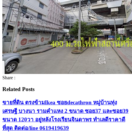
Share :
Related Posts
ขายที่ดิน ตรงข้ามIkea ซอยdecathron หมู่บ้านทุ่ง
เศรษฐี บางนา รามคำแหง 2 ขนาด ซอย37 และซอย39
ขนาด 120วา อยู่หลังโรงเรียนจินดาพร ทำเลดีราคาดี
ที่สุด ติดต่อ/line 0619419639