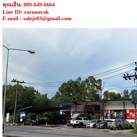
คุณเอิน: 089-649-6664
Line ID: earnnarak
E-mail : saleje03@gmail.com