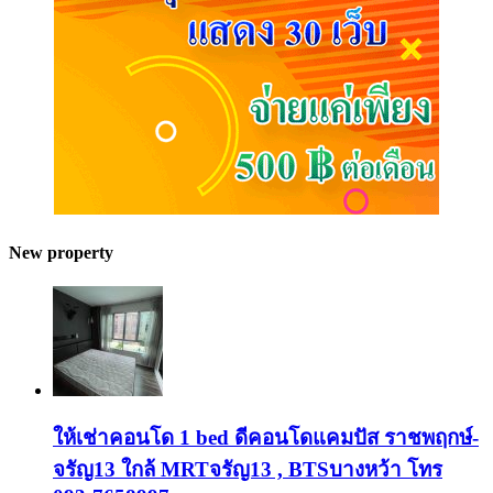
New property
ให้เช่าคอนโด 1 bed ดีคอนโดแคมปัส ราชพฤกษ์-
จรัญ13 ใกล้ MRTจรัญ13 , BTSบางหว้า โทร