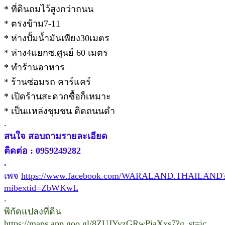
* ที่ดินถมไว้สูงกว่าถนน
* ตรงข้าม7-11
* ห่างปั้มน้ำมันเพียง30เมตร
* ห่าง4แยกซ.ศูนย์ 60 เมตร
* ทำร้านอาหาร
* ร้านซ่อมรถ คาร์แคร์
* เปิดร้านสะดวกซื้อก็เหมาะ
* เป็นแหล่งชุมชน ติดถนนดำ
.
สนใจ สอบถามรายละเอียด
ติดต่อ : 0959249282
.
เพจ
https://www.facebook.com/WARALAND.THAILAND
mibextid=ZbWKwL
.
พิกัดแปลงที่ดิน
https://maps.app.goo.gl/8ZUJYvzGRwPjaXxs7?g_st=ic