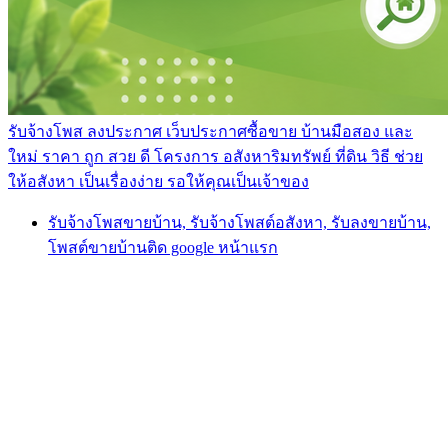
รับจ้างโพส ลงประกาศ เว็บประกาศซื้อขาย บ้านมือสอง และ
ใหม่ ราคา ถูก สวย ดี โครงการ อสังหาริมทรัพย์ ที่ดิน วิธี ช่วย
ให้อสังหา เป็นเรื่องง่าย รอให้คุณเป็นเจ้าของ
รับจ้างโพสขายบ้าน, รับจ้างโพสต์อสังหา, รับลงขายบ้าน,
โพสต์ขายบ้านติด google หน้าแรก