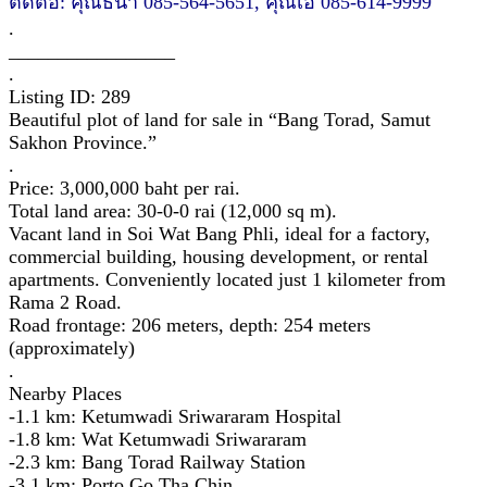
ติดต่อ: คุณธนา 085-564-5651, คุณเอ๋ 085-614-9999
.
_________________
.
Listing ID: 289
Beautiful plot of land for sale in “Bang Torad, Samut
Sakhon Province.”
.
Price: 3,000,000 baht per rai.
Total land area: 30-0-0 rai (12,000 sq m).
Vacant land in Soi Wat Bang Phli, ideal for a factory,
commercial building, housing development, or rental
apartments. Conveniently located just 1 kilometer from
Rama 2 Road.
Road frontage: 206 meters, depth: 254 meters
(approximately)
.
Nearby Places
-1.1 km: Ketumwadi Sriwararam Hospital
-1.8 km: Wat Ketumwadi Sriwararam
-2.3 km: Bang Torad Railway Station
-3.1 km: Porto Go Tha Chin