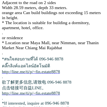
Adjacent to the road on 2 sides
Width 28.59 meters, depth 33 meters.
orange area Can build buildings not exceeding 15 meters
in height.
* The location is suitable for building a dormitory,
apartment, hotel, office.
.
or residence
* Location near Maya Mall, near Nimman, near Thanin
Market Near Chiang Mai Rajabhat
.
*สนใจสอบถามที่ได้ 096-946 8878
คลิ๊กลิงค์แอดไลน์อัตโนมัติ
http://line.me/ti/p/~fin.estate8878
.
欲了解更多信息,请致电 096-946 8878
点击链接可自益LINE。
http://line.me/ti/p/~fin.estate8878
.
*If interested, inquire at 096-946 8878