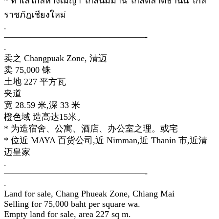
* ทำเลใกล้ห้างเมญ่า ใกล้นิมมาน ใกล้ตลาดธานิน ใกล้
ราชภัฎเชียงใหม่
.
————————————————-
.
卖之 Changpuak Zone, 清迈
卖 75,000 铢
土地 227 平方瓦
夹道
宽 28.59 米,深 33 米
橙色域 造高达15米。
* 为造宿舍、公寓、酒店、办公室之理。或宅
* 位近 MAYA 百货公司,近 Nimman,近 Thanin 市,近清
迈皇家
.
————————————————-
.
Land for sale, Chang Phueak Zone, Chiang Mai
Selling for 75,000 baht per square wa.
Empty land for sale, area 227 sq m.