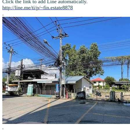
Click the link to add Line automatically.
http://line.me/ti/p/~fin.estate8878
.
.