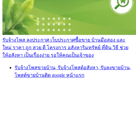
รับจ้างโพส ลงประกาศ เว็บประกาศซื้อขาย บ้านมือสอง และ
ใหม่ ราคา ถูก สวย ดี โครงการ อสังหาริมทรัพย์ ที่ดิน วิธี ช่วย
ให้อสังหา เป็นเรื่องง่าย รอให้คุณเป็นเจ้าของ
รับจ้างโพสขายบ้าน, รับจ้างโพสต์อสังหา, รับลงขายบ้าน,
โพสต์ขายบ้านติด google หน้าแรก