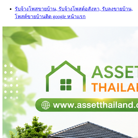
Skip
รับจ้างโพสขายบ้าน, รับจ้างโพสต์อสังหา, รับลงขายบ้าน,
to
โพสต์ขายบ้านติด google หน้าแรก
content