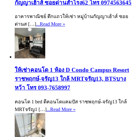
กัญญาเฮ้าส์ ซอยด่านสำโรง62 โทร 0974563645
อาคารพาณิชย์ ตึกแถวให้เช่า หมู่บ้านกัญญาเฮ้าส์ ซอย
ด่านส […]
...Read More »
ให้เช่าคอนโด 1 ห้อง D Condo Campus Resort
ราชพฤกษ์-จรัญ13 ใกล้ MRTจรัญ13, BTSบาง
หว้า โทร 093-7658997
คอนโด 1 bed ดีคอนโดแคมปัส ราชพฤกษ์-จรัญ13 ใกล้
MRTจรัญ1 […]
...Read More »