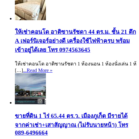
ให้เช่าคอนโด อาติซานรัชดา 44 ตร.ม. ชั้น 21 ตึก
A เฟอร์นิเจอร์อย่างดี เครื่องใช้ไฟฟ้าครบ พร้อม
เข้าอยู่ได้เลย โทร 0974563645
ให้เช่าคอนโด อาติซานรัชดา 1 ห้องนอน 1 ห้องนั่งเล่น 1 ห้
[…]
...Read More »
ขายที่ดิน 1 ไร่ 65.44 ตร.ว. เมืองภูเก็ต มีรายได้
จากค่าเช่า+เสาสัญญาณ (ไม่รับนายหน้า) โทร
089-6496664