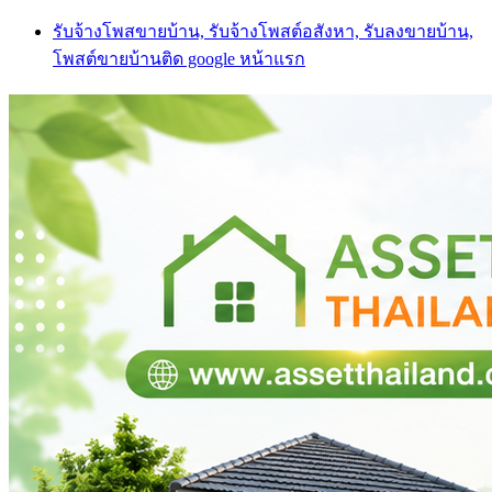
Skip
รับจ้างโพสขายบ้าน, รับจ้างโพสต์อสังหา, รับลงขายบ้าน,
to
โพสต์ขายบ้านติด google หน้าแรก
content