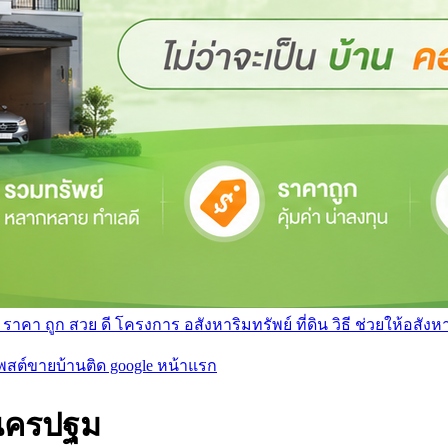
า ถูก สวย ดี โครงการ อสังหาริมทรัพย์ ที่ดิน วิธี ช่วยให้อสังหา 
โพสต์ขายบ้านติด google หน้าแรก
นครปฐม