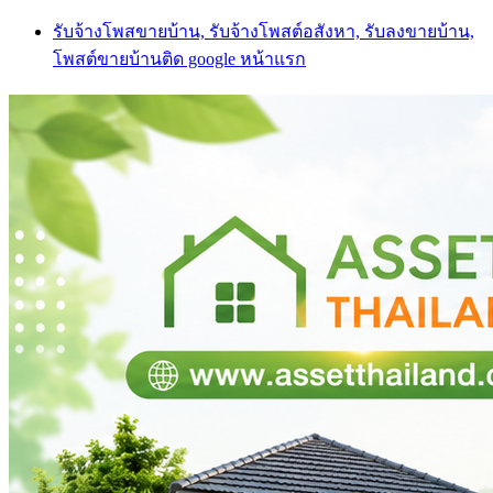
Skip
รับจ้างโพสขายบ้าน, รับจ้างโพสต์อสังหา, รับลงขายบ้าน,
to
โพสต์ขายบ้านติด google หน้าแรก
content