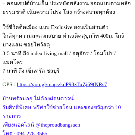
– คอนเซปต์บ้านเย็น ประหยัดพลังงาน ออกแบบตามหลัก
ธรรมชาติ เน้นความโปร่ง โล่ง กว้างสบายทุกห้อง
.
ใช้ชีวิตติดเมือง แบบ Exclusive สงบเป็นส่วนตัว
ใกล้ทุกความสะดวกสบาย ทำเลติดสุขุมวิท 400ม. ใกล้
บางแสน ซอยไทวัสดุ
3-5 นาที ถึง index living mall / จตุจักร / โฮมโปร /
แมคโคร
7 นาที ถึง เซ็นทรัล ชลบุรี
.
GPS :
https://goo.gl/maps/kdP98zTxZj69fNRs7
.
บ้านพร้อมอยู่ ไม่ต้องผ่อนดาวน์
รับสิทธิพิเศษ ฟรีค่าใช้จ่ายโอน และของขวัญกว่า 10
รายการ
เพียงแอดไลน์ @theproudbangsaen
โทร : 094-278-3565