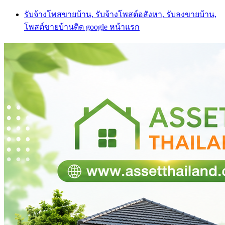
Skip
รับจ้างโพสขายบ้าน, รับจ้างโพสต์อสังหา, รับลงขายบ้าน,
to
โพสต์ขายบ้านติด google หน้าแรก
content