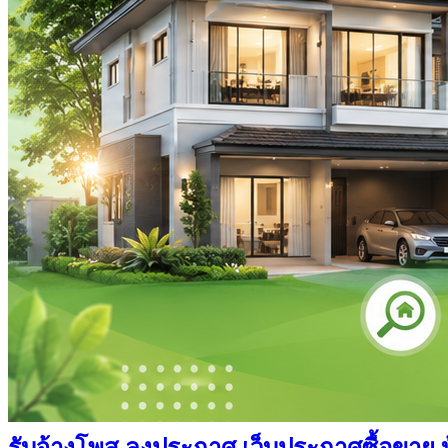
รับจ้างโพส ลงประกาศ เว็บประกาศซื้อขาย บ้า