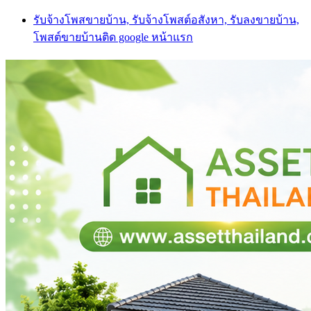
Skip
รับจ้างโพสขายบ้าน, รับจ้างโพสต์อสังหา, รับลงขายบ้าน,
to
โพสต์ขายบ้านติด google หน้าแรก
content