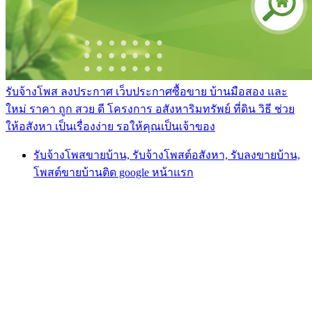
รับจ้างโพส ลงประกาศ เว็บประกาศซื้อขาย บ้านมือสอง และ
ใหม่ ราคา ถูก สวย ดี โครงการ อสังหาริมทรัพย์ ที่ดิน วิธี ช่วย
ให้อสังหา เป็นเรื่องง่าย รอให้คุณเป็นเจ้าของ
รับจ้างโพสขายบ้าน, รับจ้างโพสต์อสังหา, รับลงขายบ้าน,
โพสต์ขายบ้านติด google หน้าแรก