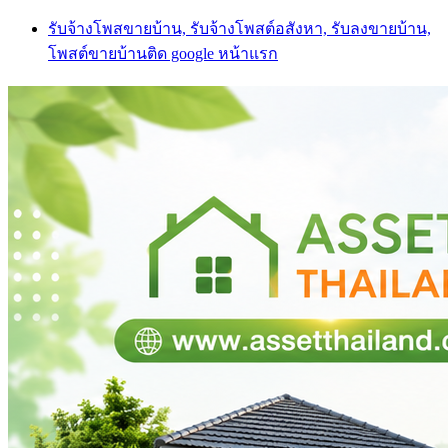
Skip
รับจ้างโพสขายบ้าน, รับจ้างโพสต์อสังหา, รับลงขายบ้าน,
to
โพสต์ขายบ้านติด google หน้าแรก
content