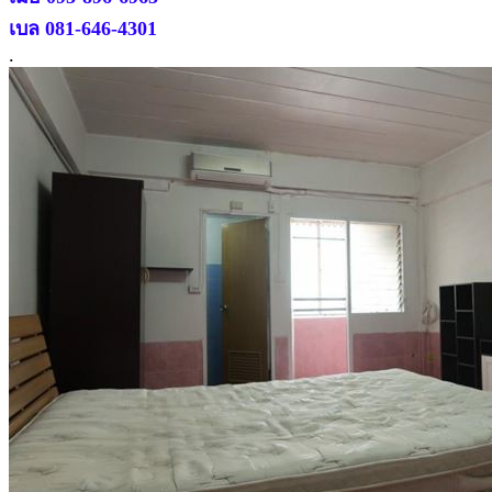
เบล 081-646-4301
.