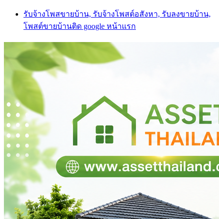
Skip
รับจ้างโพสขายบ้าน, รับจ้างโพสต์อสังหา, รับลงขายบ้าน,
to
โพสต์ขายบ้านติด google หน้าแรก
content