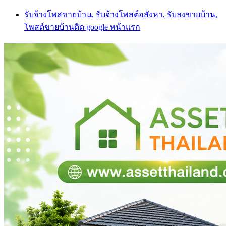
Skip
รับจ้างโพสขายบ้าน, รับจ้างโพสต์อสังหา, รับลงขายบ้าน,
to
โพสต์ขายบ้านติด google หน้าแรก
content