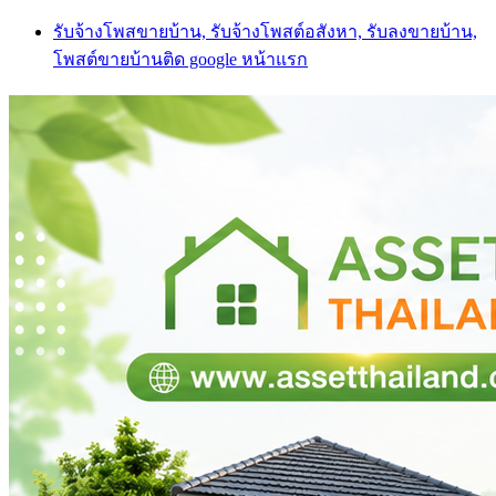
Skip
รับจ้างโพสขายบ้าน, รับจ้างโพสต์อสังหา, รับลงขายบ้าน,
to
โพสต์ขายบ้านติด google หน้าแรก
content