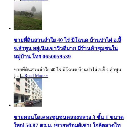
ขายที่ดินสวนลำใย 40 ไร่ มีโฉนด บ้านป่าไผ่ อ.ลี้
จ.ลำพูน อยู่เนินเขาวิวดีมาก มีร้านค้าชุมชนใน
หมู่บ้าน โทร 0650059539
ขายที่ดินสวนลำใย 40 ไร่ มีโฉนด บ้านป่าไผ่ อ.ลี้ จ.ลำพูน
[…]
...Read More »
ขายคอนโดเคหะชุมชนคลองหลวง 3 ชั้น 1 ขนาด
ใหญ่ 50.87 ตร.ม. (ขายพร้อมผู้เช่า) ใกล้ตลาดไท