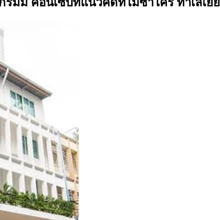
กรมมี่ คอนเซ็ปท์แนวคิดที่ไม่ซ้ำใคร ทำเลเยี