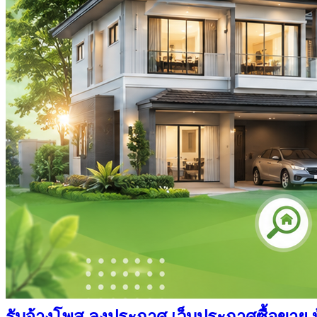
รับจ้างโพส ลงประกาศ เว็บประกาศซื้อขาย บ้า