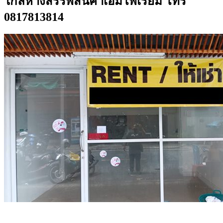
ใกล้ห้างสรรพสินค้าเอ็มโพเรียม โทร
0817813814