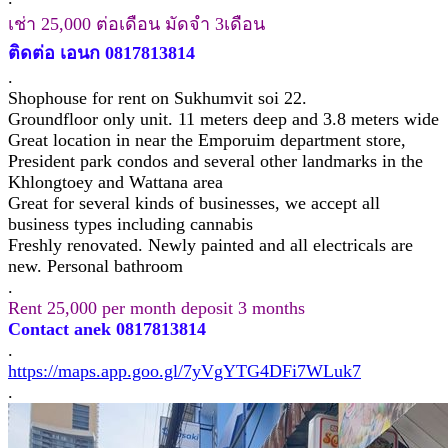
เช่า 25,000 ต่อเดือน มัดจำ 3เดือน
ติดต่อ เอนก 0817813814
.
Shophouse for rent on Sukhumvit soi 22.
Groundfloor only unit. 11 meters deep and 3.8 meters wide
Great location in near the Emporuim department store,
President park condos and several other landmarks in the
Khlongtoey and Wattana area
Great for several kinds of businesses, we accept all
business types including cannabis
Freshly renovated. Newly painted and all electricals are
new. Personal bathroom
.
Rent 25,000 per month deposit 3 months
Contact anek 0817813814
.
https://maps.app.goo.gl/7yVgYTG4DFi7WLuk7
.