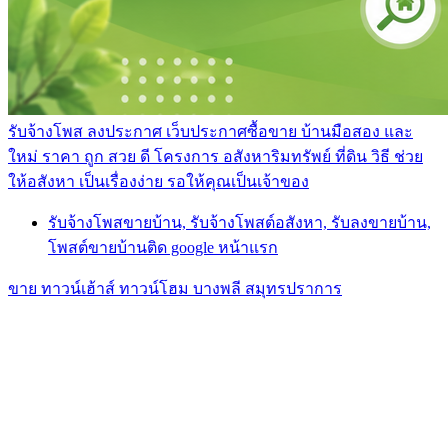
รับจ้างโพส ลงประกาศ เว็บประกาศซื้อขาย บ้านมือสอง และ
ใหม่ ราคา ถูก สวย ดี โครงการ อสังหาริมทรัพย์ ที่ดิน วิธี ช่วย
ให้อสังหา เป็นเรื่องง่าย รอให้คุณเป็นเจ้าของ
รับจ้างโพสขายบ้าน, รับจ้างโพสต์อสังหา, รับลงขายบ้าน,
โพสต์ขายบ้านติด google หน้าแรก
ขาย ทาวน์เฮ้าส์ ทาวน์โฮม บางพลี สมุทรปราการ