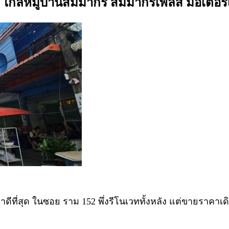
ใกล้หมู่บ้านสัมมากร สัมมากรเพลส มอเตอร์
ดีที่สุด ในซอย ราม 152 พึ่งรีโนเวททั้งหลัง แต่ขายราคา