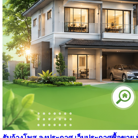
รับจ้างโพส ลงประกาศ เว็บประกาศซื้อขาย บ้า