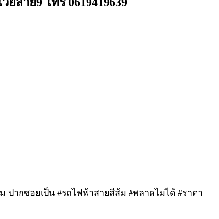
เวย์สาย9 โทร 0619419639
เดิม ปากซอยเป็น #รถไฟฟ้าสายสีส้ม #พลาดไม่ได้ #ราคา