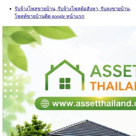
Skip
รับจ้างโพสขายบ้าน, รับจ้างโพสต์อสังหา, รับลงขายบ้าน,
to
โพสต์ขายบ้านติด google หน้าแรก
content