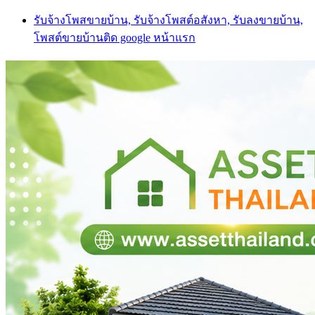
Skip
รับจ้างโพสขายบ้าน, รับจ้างโพสต์อสังหา, รับลงขายบ้าน,
to
โพสต์ขายบ้านติด google หน้าแรก
content