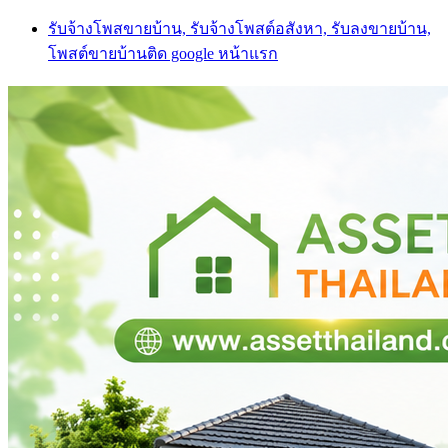
Skip
รับจ้างโพสขายบ้าน, รับจ้างโพสต์อสังหา, รับลงขายบ้าน,
to
โพสต์ขายบ้านติด google หน้าแรก
content