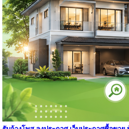
รับจ้างโพส ลงประกาศ เว็บประกาศซื้อขาย บ้า