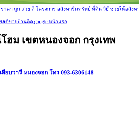
า ถูก สวย ดี โครงการ อสังหาริมทรัพย์ ที่ดิน วิธี ช่วยให้อสังหา 
โพสต์ขายบ้านติด google หน้าแรก
น์โฮม เขตหนองจอก กรุงเทพ
ถ.เลียบวารี หนองจอก โทร 093-6306148