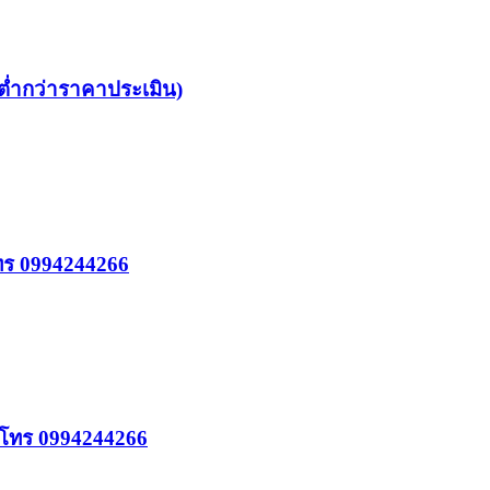
ต่ำกว่าราคาประเมิน)
โทร 0994244266
ร โทร 0994244266